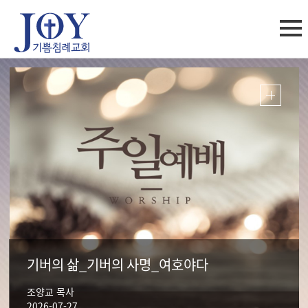
기버의 삶_기버의 사명_여호야다   
조양교 목사
2026-07-27