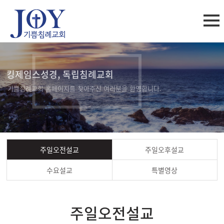
킹제임스성경, 독립침례교회
기쁨침례교회 홈페이지를 찾아주신 여러분을 환영합니다.
주일오전설교
주일오후설교
수요설교
특별영상
주일오전설교