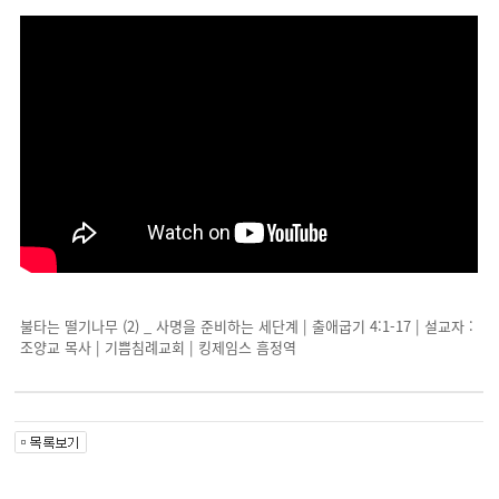
불타는 떨기나무 (2) _ 사명을 준비하는 세단계 | 출애굽기 4:1-17 | 설교자 :
조양교 목사 | 기쁨침례교회 | 킹제임스 흠정역