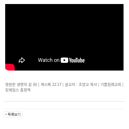
영원한 생명의 길 (6) | 계시록 22:17 | 설교자 : 조양교 목사 | 기쁨침례교회 |
킹제임스 흠정역