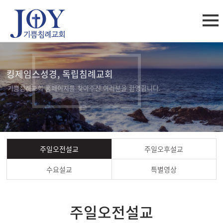
킹제임스성경, 독립침례교회
기쁨침례교회 홈페이지를 찾아주신 여러분을 환영합니다.
주일오전설교
주일오후설교
수요설교
특별영상
주일오전설교