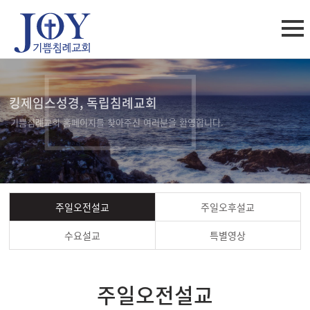
킹제임스성경, 독립침례교회
기쁨침례교회 홈페이지를 찾아주신 여러분을 환영합니다.
주일오전설교
주일오후설교
수요설교
특별영상
주일오전설교