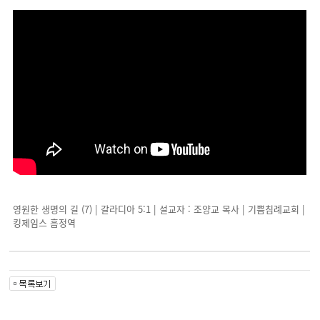
영원한 생명의 길 (7) | 갈라디아 5:1 | 설교자 : 조양교 목사 | 기쁨침례교회 |
킹제임스 흠정역