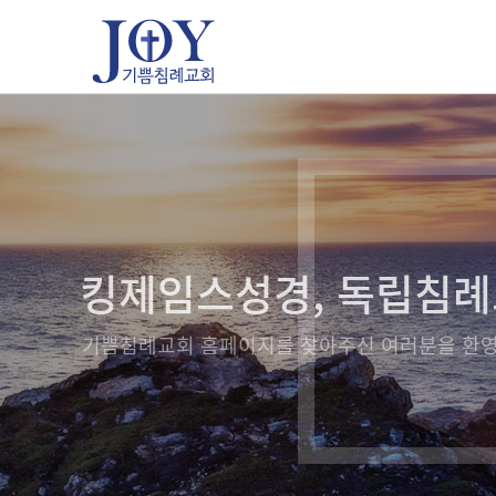
킹제임스성경, 독립침
기쁨침례교회 홈페이지를 찾아주신 여러분을 환영