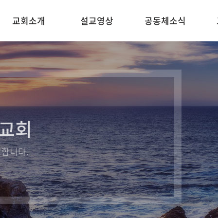
교회소개
설교영상
공동체소식
우리의 믿음
주일오전설교
교회소식
예배안내
주일오후설교
목양칼럼
찾아오시는길
수요설교
말씀묵상
특별영상
례교회
합니다.