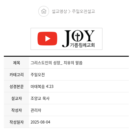
설교영상 > 주일오전설교
제목
그리스도인의 성장_ 치유의 말씀
카테고리
주일오전
성경본문
마태복음 4:23
설교자
조양교 목사
작성자
관리자
작성일자
2025-08-04