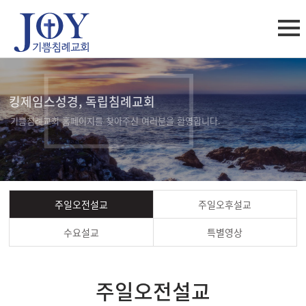
킹제임스성경, 독립침례교회
기쁨침례교회 홈페이지를 찾아주신 여러분을 환영합니다.
주일오전설교
주일오후설교
수요설교
특별영상
주일오전설교