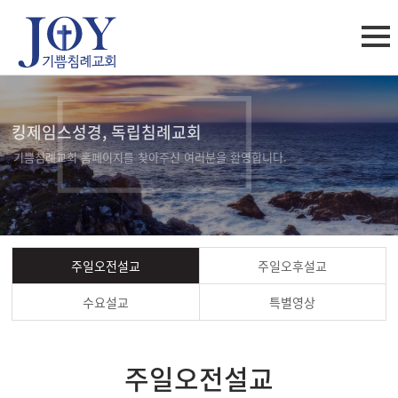
킹제임스성경, 독립침례교회
기쁨침례교회 홈페이지를 찾아주신 여러분을 환영합니다.
주일오전설교
주일오후설교
수요설교
특별영상
주일오전설교