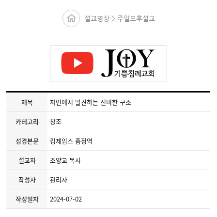
설교영상 > 주일오후설교
제목
자연에서 발견하는 신비한 구조
카테고리
창조
성경본문
킹제임스 흠정역
설교자
조양교 목사
작성자
관리자
작성일자
2024-07-02