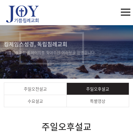
킹제임스성경, 독립침례교회
기쁨침례교회 홈페이지를 찾아주신 여러분을 환영합니다.
주일오전설교
주일오후설교
수요설교
특별영상
주일오후설교