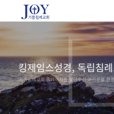
킹제임스성경, 독립침
기쁨침례교회 홈페이지를 찾아주신 여러분을 환영