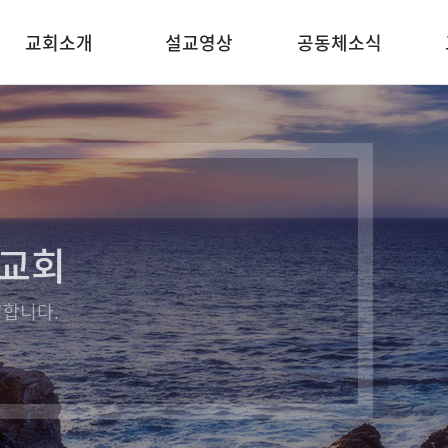
교회소개
설교영상
공동체소식
우리의 믿음
주일오전설교
교회소식
예배안내
주일오후설교
목양칼럼
찾아오시는길
수요설교
말씀묵상
특별영상
례교회
합니다.